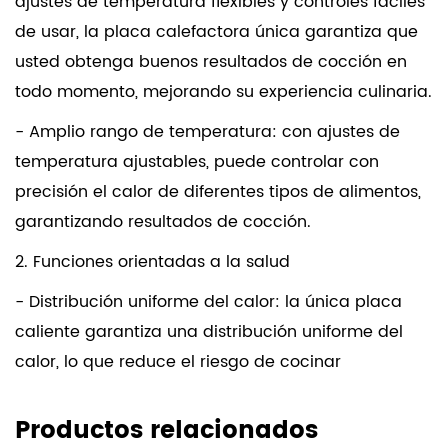
ajustes de temperatura flexibles y controles fáciles
de usar, la placa calefactora única garantiza que
usted obtenga buenos resultados de cocción en
todo momento, mejorando su experiencia culinaria.
- Amplio rango de temperatura: con ajustes de
temperatura ajustables, puede controlar con
precisión el calor de diferentes tipos de alimentos,
garantizando resultados de cocción.
2. Funciones orientadas a la salud
- Distribución uniforme del calor: la única placa
caliente garantiza una distribución uniforme del
calor, lo que reduce el riesgo de cocinar
demasiado o quemar los alimentos, preservando
así los nutrientes. Además, esta característica
Productos relacionados