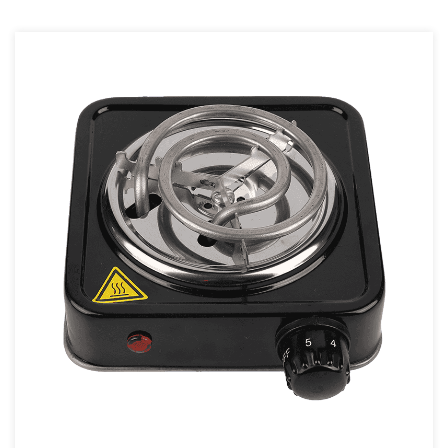
promueve una cocción uniforme, mejorando el
sabor y la textura de sus platos, mientras hace que
la preparación de las comidas sea más fácil y
placentera. La única placa caliente realmente
transforma su experiencia culinaria.
- Superficie Antiadherente: La superficie de
cocción está diseñada para evitar que los
alimentos se peguen, facilitando la cocción con
menos aceite y promoviendo hábitos alimentarios
más saludables.
3. Eficiencia Energética
- Bajo consumo de energía: la placa calefactora
única está diseñada para consumir menos energía
en comparación con las estufas tradicionales, lo