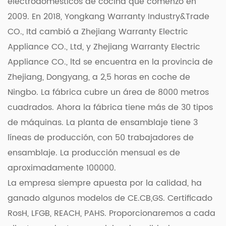
electrodomésticos de cocina que comenzó en
- Exterior Cool-touch: La carcasa exterior
2009. En 2018, Yongkang Warranty Industry&Trade
permanece fría al tacto, lo que reduce el riesgo de
CO., Itd cambió a Zhejiang Warranty Electric
quemaduras accidentales y garantiza un manejo
Appliance CO., Ltd, y Zhejiang Warranty Electric
seguro.
Appliance CO., ltd se encuentra en la provincia de
3. Fácil mantenimiento
Zhejiang, Dongyang, a 2,5 horas en coche de
- Piezas desmontables: La placa calefactora única
Ningbo. La fábrica cubre un área de 8000 metros
tiene piezas desmontables que facilitan la limpieza.
cuadrados. Ahora la fábrica tiene más de 30 tipos
Simplemente retire la superficie de cocción y otros
de máquinas. La planta de ensamblaje tiene 3
componentes para facilitar el lavado.
líneas de producción, con 50 trabajadores de
ensamblaje. La producción mensual es de
- Construcción duradera: fabricada con materiales
aproximadamente 100000.
de alta calidad, la placa calefactora única está
La empresa siempre apuesta por la calidad, ha
diseñada para durar, lo que garantiza un uso
ganado algunos modelos de CE.CB,GS. Certificado
prolongado sin reemplazos frecuentes.
RosH, LFGB, REACH, PAHS. Proporcionaremos a cada