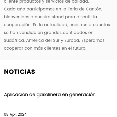
La placa calefactora doméstica multifuncional y
cliente productos y servicios de calidad.
saludable ofrece una buena combinación de
Cada año participamos en la Feria de Cantón,
versatilidad, eficiencia y conveniencia, lo que la
bienvenidos a nuestro stand para discutir la
convierte en una herramienta indispensable en
cooperación. En la actualidad, nuestros productos
cualquier cocina. Ya sea que esté cocinando en
se han vendido en grandes cantidades en
casa, disfrutando de actividades al aire libre o
Sudáfrica, América del Sur y Europa. Esperamos
necesitando una solución de comida rápida en la
cooperar con más clientes en el futuro.
oficina, esta placa calentadora única le garantiza
que podrá preparar comidas deliciosas y
NOTICIAS
saludables sin esfuerzo.
Aplicación de gasolinera en generación.
08 Apr, 2024