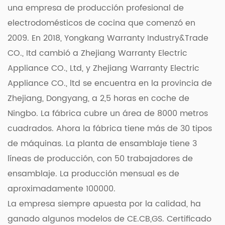
hierro fundido y sartenes antiadherentes, lo que le
una empresa de producción profesional de
brinda la libertad de elegir los utensilios de cocina
electrodomésticos de cocina que comenzó en
que mejor se adapten a sus necesidades.
2009. En 2018, Yongkang Warranty Industry&Trade
CO., Itd cambió a Zhejiang Warranty Electric
En conclusión, la conveniente placa calefactora
Appliance CO., Ltd, y Zhejiang Warranty Electric
doble con control de temperatura de precisión
Appliance CO., ltd se encuentra en la provincia de
cambia las reglas del juego en las cocinas
Zhejiang, Dongyang, a 2,5 horas en coche de
modernas, ya que ofrece control de temperatura
Ningbo. La fábrica cubre un área de 8000 metros
preciso, operación conveniente y capacidades de
cuadrados. Ahora la fábrica tiene más de 30 tipos
cocción multifuncionales. Ya sea un padre
de máquinas. La planta de ensamblaje tiene 3
ocupado, un chef gourmet o cualquier persona
líneas de producción, con 50 trabajadores de
intermedia, esta innovadora placa calefactora
ensamblaje. La producción mensual es de
agiliza el proceso de cocción y mejora su
aproximadamente 100000.
creatividad culinaria.
La empresa siempre apuesta por la calidad, ha
Experimente la precisión y la conveniencia de
ganado algunos modelos de CE.CB,GS. Certificado