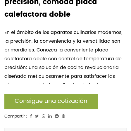
precisión, cómoda placa
calefactora doble
En el ámbito de los aparatos culinarios modernos,
la precisión, la conveniencia y la versatilidad son
primordiales. Conozca la conveniente placa
calefactora doble con control de temperatura de
precisión: una solución de cocina revolucionaria
diseñada meticulosamente para satisfacer las
diversas necesidades culinarias de los hogares
actuales. En esta introducción integral del
Consigue una cotización
producto, profundizaremos en las características y
beneficios clave de esta innovadora placa
Compartir :
caliente, enfatizando su control preciso de la
temperatura, su operación conveniente y sus