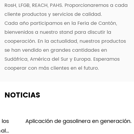
cocinar con la conveniente placa caliente doble
RosH, LFGB, REACH, PAHS. Proporcionaremos a cada
con control de temperatura de precisión. Con sus
cliente productos y servicios de calidad.
funciones avanzadas y diseño multifuncional, este
Cada año participamos en la Feria de Cantón,
aparato versátil le permite crear comidas
bienvenidos a nuestro stand para discutir la
deliciosas con precisión, haciendo de cada
cooperación. En la actualidad, nuestros productos
experiencia culinaria una obra maestra culinaria.
se han vendido en grandes cantidades en
Sudáfrica, América del Sur y Europa. Esperamos
cooperar con más clientes en el futuro.
NOTICIAS
Aplicación de gasolinera en generación.