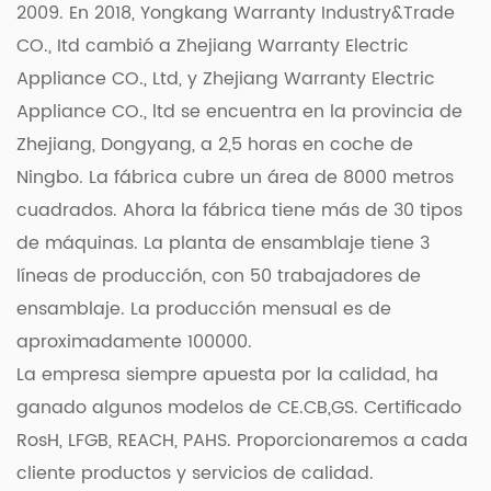
2009. En 2018, Yongkang Warranty Industry&Trade
funcionalidad versátil lo convierten en un equipo
CO., Itd cambió a Zhejiang Warranty Electric
esencial para cualquier hogar. Entonces, ¿por qué
Appliance CO., Ltd, y Zhejiang Warranty Electric
esperar? ¡Transforme su experiencia de lavandería
Appliance CO., ltd se encuentra en la provincia de
con el elegante y eficiente Wing Drying Rack de
Zhejiang, Dongyang, a 2,5 horas en coche de
nuestra empresa hoy!
Ningbo. La fábrica cubre un área de 8000 metros
cuadrados. Ahora la fábrica tiene más de 30 tipos
de máquinas. La planta de ensamblaje tiene 3
líneas de producción, con 50 trabajadores de
ensamblaje. La producción mensual es de
aproximadamente 100000.
La empresa siempre apuesta por la calidad, ha
ganado algunos modelos de CE.CB,GS. Certificado
RosH, LFGB, REACH, PAHS. Proporcionaremos a cada
cliente productos y servicios de calidad.