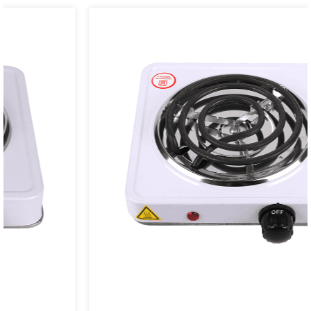
El exquisito tendedero con alas que ahorra espacio
está fabricado con materiales de alta calidad, lo
que garantiza durabilidad y un rendimiento
duradero. El acabado con recubrimiento en polvo
no solo proporciona una apariencia elegante sino
que también protege el estante del óxido y la
corrosión, lo que lo hace adecuado para su uso en
ambientes húmedos o cerca de fregaderos. La
construcción de metal resistente pero flexible
garantiza que su ropa y ropa de cama mantengan
su forma y no tengan arrugas, mientras que las
patas antideslizantes mantienen el estante estable
y seguro en cualquier superficie del piso.
Además de sus características prácticas, el Wing
Drying Rack también ofrece una solución versátil