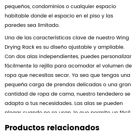
pequeños, condominios o cualquier espacio
habitable donde el espacio en el piso y las
paredes sea limitado.
Una de las características clave de nuestro Wing
Drying Rack es su diseño ajustable y ampliable.
Con dos alas independientes, puedes personalizar
fácilmente la rejilla para acomodar el volumen de
ropa que necesitas secar. Ya sea que tengas una
pequeña carga de prendas delicadas o una gran
cantidad de ropa de cama, nuestro tendedero se
adapta a tus necesidades. Las alas se pueden
plegar cuando no se usan, lo que permite un fácil
almacenamiento y garantiza que el estante no
Productos relacionados
ocupe espacio valioso en su espacio vital.